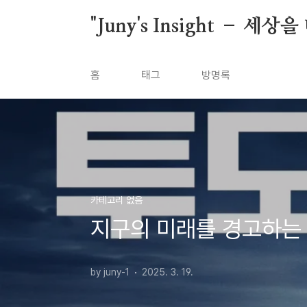
본문 바로가기
"Juny's Insight – 
홈
태그
방명록
카테고리 없음
지구의 미래를 경고하는
by juny-1
2025. 3. 19.