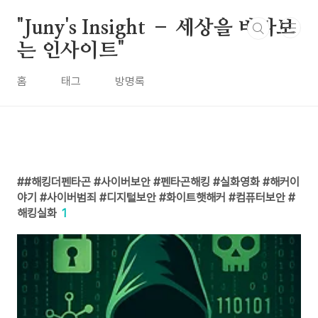
본문 바로가기
"Juny's Insight – 세상을 바라보
는 인사이트"
홈
태그
방명록
#해킹더펜타곤 #사이버보안 #펜타곤해킹 #실화영화 #해커이
야기 #사이버범죄 #디지털보안 #화이트햇해커 #컴퓨터보안 #
해킹실화
1